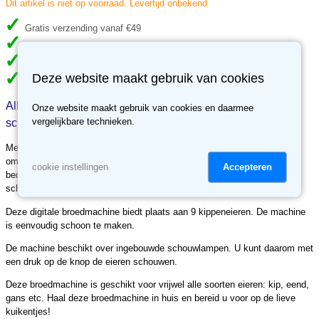
Dit artikel is niet op voorraad. Levertijd onbekend
Gratis verzending vanaf €49
Meer dan 70.000 klanten gingen je voor
Meer dan 3500 reviews, ben jij de volgende tevreden klant?
Deze website maakt gebruik van cookies
30 dagen retour recht, niet tevreden, geld terug.
Alles over Broedmachine voor 9 kippeneieren met
Onze website maakt gebruik van cookies en daarmee
vergelijkbare technieken.
schouwlamp
Met deze broedmachine kunt u eieren laten uitkomen in een warme
omgeving. U kunt een geschikte temperatuur instellen door op de
Accepteren
cookie instellingen
bedieningsknoppen te drukken en de gegevens bekijken op het LED-
scherm.
Deze digitale broedmachine biedt plaats aan 9 kippeneieren. De machine
is eenvoudig schoon te maken.
De machine beschikt over ingebouwde schouwlampen. U kunt daarom met
een druk op de knop de eieren schouwen.
Deze broedmachine is geschikt voor vrijwel alle soorten eieren: kip, eend,
gans etc. Haal deze broedmachine in huis en bereid u voor op de lieve
kuikentjes!