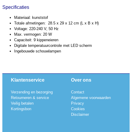
Specificaties
Materiaal: kunststof
Totale afmetingen: 28.5 x 29 x 12 cm (L x B x H)
Voltage: 220-240 V, 50 Hz
Max. vermogen: 20 W
Capaciteit: 9 kippeneieren
Digitale temperatuurcontrole met LED scherm
Ingebouwde schouwlampen
Klantenservice
Over ons
Verzending en bezorging
Contact
Retourneren & service
Algemene voorwaarden
Veilig betalen
Privacy
Kortingsbon
Cookies
Disclaimer