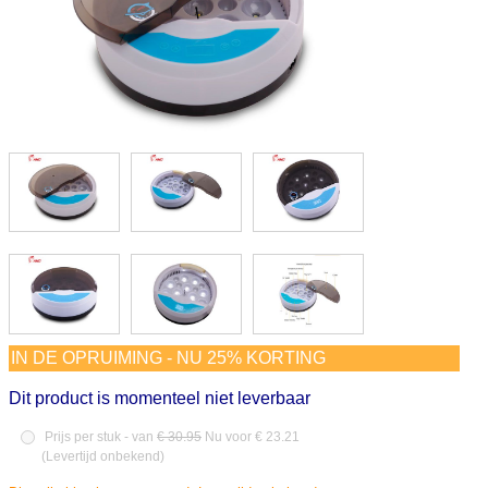
IN DE OPRUIMING - NU 25% KORTING
Dit product is momenteel niet leverbaar
Prijs per stuk - van
€ 30.95
Nu voor € 23.21
(
Levertijd onbekend
)