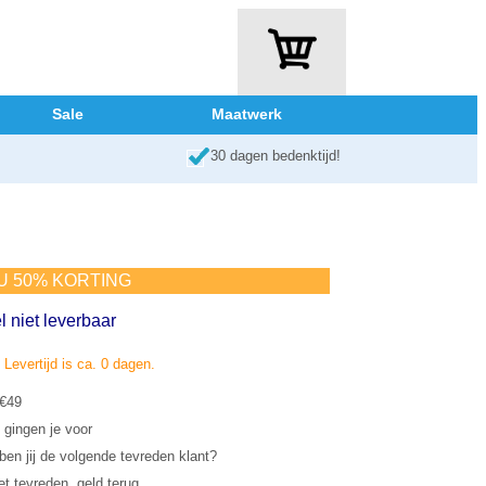
Sale
Maatwerk
30 dagen bedenktijd!
NU 50% KORTING
l niet leverbaar
. Levertijd is ca. 0 dagen.
 €49
 gingen je voor
en jij de volgende tevreden klant?
et tevreden, geld terug.