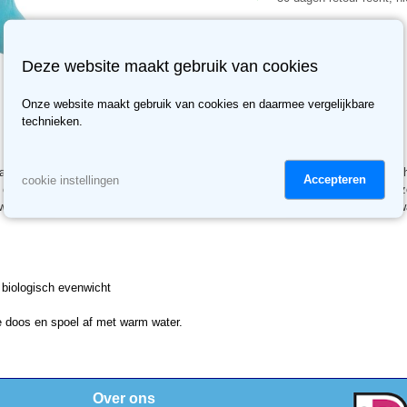
Deze website maakt gebruik van cookies
Onze website maakt gebruik van cookies en daarmee vergelijkbare
technieken.
rtoon dierenthema. Door de grote ogen krijgen de dieren een lieve cartoonacht
Accepteren
cookie instellingen
ed op het biologisch evenwicht van je aquarium. De decoratie is geschikt voor
water. Let op: geen zeep, allesreinigers of andere schoonmaakmiddelen (bv wat
t biologisch evenwicht
e doos en spoel af met warm water.
Over ons