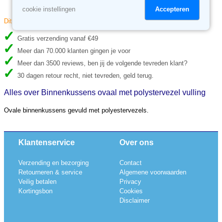
(
Levertijd onbekend
)
Accepteren
cookie instellingen
Dit artikel is niet op voorraad. Levertijd onbekend
Gratis verzending vanaf €49
Meer dan 70.000 klanten gingen je voor
Meer dan 3500 reviews, ben jij de volgende tevreden klant?
30 dagen retour recht, niet tevreden, geld terug.
Alles over Binnenkussens ovaal met polystervezel vulling
Ovale binnenkussens gevuld met polyestervezels.
Klantenservice
Over ons
Verzending en bezorging
Contact
Retourneren & service
Algemene voorwaarden
Veilig betalen
Privacy
Kortingsbon
Cookies
Disclaimer