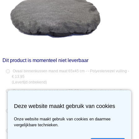
Dit product is momenteel niet leverbaar
Ovaal binnenkussen mand maat 65x45 cm - - Polyestervezel vulling -
€ 13.95
(
Levertijd onbekend
)
Ovaal binnenkussen mand maat 77x50 cm - - Polyestervezel vulling -
€ 15.95
(
Levertijd onbekend
)
Deze website maakt gebruik van cookies
Ovaal binnenkussen mand maat 87x57 cm - - Polyestervezel vulling -
€ 17.94
Onze website maakt gebruik van cookies en daarmee
(
Levertijd onbekend
)
vergelijkbare technieken.
Ovaal binnenkussen mand maat 102x67 cm - - Polyestervezel vulling
- € 23.95