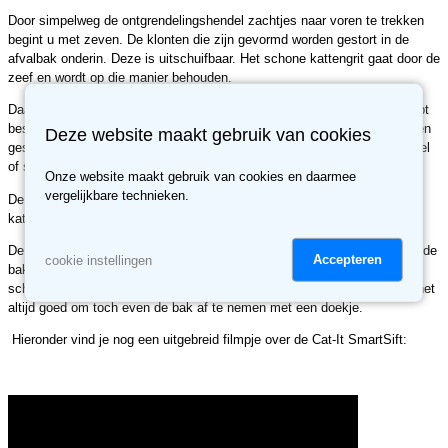
Door simpelweg de ontgrendelingshendel zachtjes naar voren te trekken
begint u met zeven. De klonten die zijn gevormd worden gestort in de
afvalbak onderin. Deze is uitschuifbaar. Het schone kattengrit gaat door de
zeef en wordt op die manier behouden.
Daarnaast beschikt de SmartSift over een koolstoffilter die geurtjes helpt
bestrijden. Daarbij helpt het ook geurtjes binnen te houden omdat het een
Deze website maakt gebruik van cookies
gesloten design is. Hier is ook weer het voordeel van dat er geen rommel
of stof in huis terecht komt!
Onze website maakt gebruik van cookies en daarmee
vergelijkbare technieken.
De ruime entree is voorzien van een klapdeurtje en is geschikt voor alle
katten.
De los verkrijgbare Cat-It SmartSift kattenbakzakken zorgen ervoor dat de
Accepteren
cookie instellingen
bak zelf schoon en hygiënisch blijft en het is eenvoudig met
schoonmaken. U hoeft alleen maar de zak eruit te halen! Daarnaast is het
altijd goed om toch even de bak af te nemen met een doekje.
Hieronder vind je nog een uitgebreid filmpje over de Cat-It SmartSift: