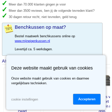
Meer dan 70.000 klanten gingen je voor
Meer dan 3500 reviews, ben jij de volgende tevreden klant?
30 dagen retour recht, niet tevreden, geld terug.
Benchkussen op maat?
Bestel maatwerk benchkussens online op
www.mijneigenkussen.nl
Levertijd ca. 5 werkdagen.
Alternatieve producten
Deze website maakt gebruik van cookies
Onze website maakt gebruik van cookies en daarmee
vergelijkbare technieken.
Losse hoes voor
Losse hoes v
Comfort
Accepteren
cookie instellingen
Comfort
Comfort
benchkussen nylon
benchkussen nylon
benchkussen n
zwart
zwart
grijs