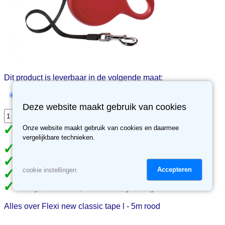
Dit product is leverbaar in de volgende maat:
Afmetingen 19x4x13 cm - € 43.95
Deze website maakt gebruik van cookies
In de winkelwagen
Onze website maakt gebruik van cookies en daarmee
Op voorraad. Levertijd 1-2 werkdagen
vergelijkbare technieken.
Gratis verzending vanaf €49
Meer dan 70.000 klanten gingen je voor
Accepteren
cookie instellingen
Meer dan 3500 reviews, ben jij de volgende tevreden klant?
30 dagen retour recht, niet tevreden, geld terug.
Alles over Flexi new classic tape l - 5m rood