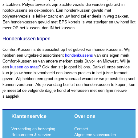
zitzakken. Polyestervezels zijn zachte vezels die worden gebruikt in
hoofdkussens en dekbedden. Een hondenkussen gevuld met
polyestervezels is lekker zacht en uw hond zal er deels in weg zakken.
Een hondenkussen gevuld met EPS korrels is wat steviger en uw hond ligt
meer OP het kussen, dan IN het kussen.
Hondenkussen kopen
Comfort-Kussen is dé specialist op het gebied van hondenkussens. Wij
hebben een uitgebreid assortiment
hondenkussens
van ons eigen merk
Comfort-Kussen en van andere merken zoals Duvo+ en Midwest. Wil je
een
kussen op maat
? Ook dan zit je goed bij ons. Dankzij onze service
kun je jouw hond bijvoorbeeld een kussen precies in het juiste formaat
geven. Wij hebben een groot eigen voorraad waardoor we je bestelling snel
kunnen versturen. Als je vandaag besluit een hondenkussen te kopen, kun
je meestal de volgende dag je hond al verrassen met een fijne nieuwe
slaapplek!
Klantenservice
Over ons
Verzending en bezorging
Contact
Retourneren & service
Algemene voorwaarden