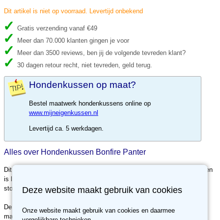
Dit artikel is niet op voorraad. Levertijd onbekend
Gratis verzending vanaf €49
Meer dan 70.000 klanten gingen je voor
Meer dan 3500 reviews, ben jij de volgende tevreden klant?
30 dagen retour recht, niet tevreden, geld terug.
Hondenkussen op maat?
Bestel maatwerk hondenkussens online op
www.mijneigenkussen.nl
Levertijd ca. 5 werkdagen.
Alles over Hondenkussen Bonfire Panter
Dit hondenkussen is voorzien van een afritsbare stoffen hoes. Dit kussen
is leverbaar met EPS korrels of met Polyestervezels. Deze stevige
stoffen hoes kan worden gewassen tot 40 graden Celsius.
Deze website maakt gebruik van cookies
De binnenkussen is voorzien van een ritssluiting zodat het kussen later
Onze website maakt gebruik van cookies en daarmee
makkelijk kan worden bijgevuld.
vergelijkbare technieken.