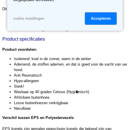
Dit kussen is leverbaar in drie maten:
80x55x15 cm - geschikt voor kleine honden
Accepteren
cookie instellingen
100x75x15 cm - geschikt voor middelgrote honden
125x90x15 cm - geschikt voor grote honden
Product specificaties
Product voordelen:
Isolerend: koel in de zomer, warm in de winter
Ademend, de stoffen ademen, en dat is goed voor de vacht van uw
hond.
Anti Reumatisch
Hypo-allergeen
Sterk!
Wasbaar op 40 graden Celsius (Hygi�nisch)
Afritsbare buitenhoes
Losse buitenhoezen verkrijgbaar
Navulbaar
Verschil tussen EPS en Polyestervezels
EPS korrels zijn gemalen piepschuim korrels die bekend zijn van