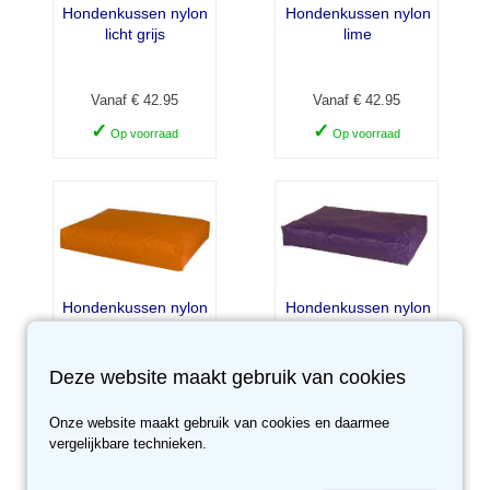
Hondenkussen nylon
Hondenkussen nylon
licht grijs
lime
Vanaf € 42.95
Vanaf € 42.95
✓
✓
Op voorraad
Op voorraad
Hondenkussen nylon
Hondenkussen nylon
oranje
paars
Deze website maakt gebruik van cookies
Vanaf € 42.95
Vanaf € 42.95
Onze website maakt gebruik van cookies en daarmee
✓
✓
Op voorraad
Op voorraad
vergelijkbare technieken.
Sale -10%