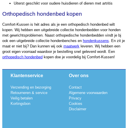
Uiterst geschikt voor oudere huisdieren of dieren met artritis
Orthopedisch hondenbed kopen
Comfort-Kussen is hét adres als je een orthopedisch hondenbed wilt
kopen. Wij hebben een uitgebreide collectie hondenbedden voor honden
met gewrichtsproblemen. Naast orthopedische hondenbedden vindt je bj
ook een uitgebreide collectie hondenbenches en
hondenkussens
. En zit je
maat er niet bij? Dan kunnen wij ook
maatwerk
leveren. Wij hebben een
groot eigen voorraad waardoor je bestelling snel geleverd wordt. Een
orthopedisch hondenbed
kopen doe je voordelig bij Comfort-Kussen!
Klantenservice
Over ons
Verzending en bezorging
Contact
Retourneren & service
Algemene voorwaarden
Veilig betalen
Privacy
Kortingsbon
Cookies
Disclaimer