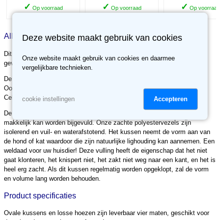
✓
✓
✓
Op voorraad
Op voorraad
Op voorraad
Alles over Hondenkussen Ovaal zwart
Deze website maakt gebruik van cookies
Dit ovaal hondenkussen is voorzien van een afritsbare buitenhoes en
Onze website maakt gebruik van cookies en daarmee
gevuld met zachte polyestervezels.
vergelijkbare technieken.
De buitenhoes kan eenvoudig worden gewassen op 40 graden Celsius.
Ook het binnenkussen kan worden gewassen tot maximaal 40 graden
Celsius.
Accepteren
cookie instellingen
De binnenkussen is voorzien van een ritssluiting zodat Dit kussen later
makkelijk kan worden bijgevuld. Onze zachte polyestervezels zijn
isolerend en vuil- en waterafstotend. Het kussen neemt de vorm aan van
de hond of kat waardoor die zijn natuurlijke lighouding kan aannemen. Een
weldaad voor uw huisdier! Deze vulling heeft de eigenschap dat het niet
gaat klonteren, het knispert niet, het zakt niet weg naar een kant, en het is
heel erg zacht. Als dit kussen regelmatig worden opgeklopt, zal de vorm
en volume lang worden behouden.
Product specificaties
Ovale kussens en losse hoezen zijn leverbaar vier maten, geschikt voor