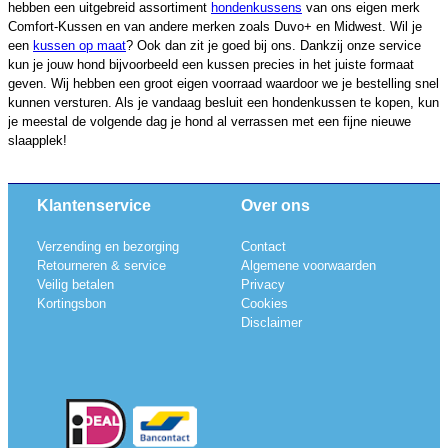
hebben een uitgebreid assortiment
hondenkussens
van ons eigen merk
Comfort-Kussen en van andere merken zoals Duvo+ en Midwest. Wil je
een
kussen op maat
? Ook dan zit je goed bij ons. Dankzij onze service
kun je jouw hond bijvoorbeeld een kussen precies in het juiste formaat
geven. Wij hebben een groot eigen voorraad waardoor we je bestelling snel
kunnen versturen. Als je vandaag besluit een hondenkussen te kopen, kun
je meestal de volgende dag je hond al verrassen met een fijne nieuwe
slaapplek!
Klantenservice
Over ons
Verzending en bezorging
Contact
Retourneren & service
Algemene voorwaarden
Veilig betalen
Privacy
Kortingsbon
Cookies
Disclaimer