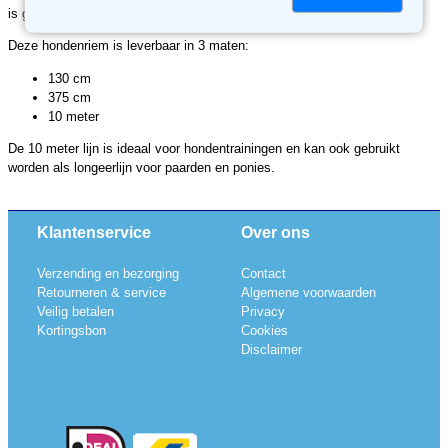
is gemaakt van zacht materiaal en snijdt niet in de hand.
Deze hondenriem is leverbaar in 3 maten:
130 cm
375 cm
10 meter
De 10 meter lijn is ideaal voor hondentrainingen en kan ook gebruikt
worden als longeerlijn voor paarden en ponies.
Klantenservice
Over ons
Verzending en bezorging
Contact
Retourneren & service
Algemene voorwaarden
Veilig betalen
Privacy
Kortingsbon
Cookies
Disclaimer