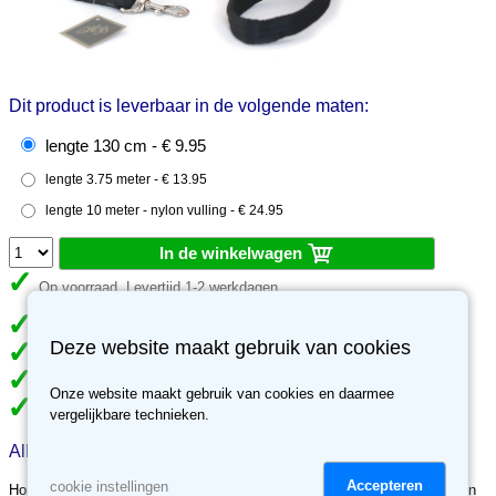
Dit product is leverbaar in de volgende maten:
lengte 130 cm - € 9.95
lengte 3.75 meter - € 13.95
lengte 10 meter - nylon vulling - € 24.95
In de winkelwagen
Op voorraad. Levertijd 1-2 werkdagen
Gratis verzending vanaf €49
Deze website maakt gebruik van cookies
Meer dan 70.000 klanten gingen je voor
Meer dan 3500 reviews, ben jij de volgende tevreden klant?
Onze website maakt gebruik van cookies en daarmee
30 dagen retour recht, niet tevreden, geld terug.
vergelijkbare technieken.
Alles over Hondenlijn van soft longe
Accepteren
cookie instellingen
Hondenriemen met handvat gemaakt van soft-longe. Deze hondenriemen