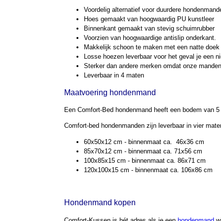
Voordelig alternatief voor duurdere hondenman
Hoes gemaakt van hoogwaardig PU kunstleer
Binnenkant gemaakt van stevig schuimrubber
Voorzien van hoogwaardige antislip onderkant.
Makkelijk schoon te maken met een natte doek
Losse hoezen leverbaar voor het geval je een ni
Sterker dan andere merken omdat onze manden
Leverbaar in 4 maten
Maatvoering hondenmand
Een Comfort-Bed hondenmand heeft een bodem van 5 cm
Comfort-bed hondenmanden zijn leverbaar in vier mat
60x50x12 cm - binnenmaat ca. 46x36 cm
85x70x12 cm - binnenmaat ca. 71x56 cm
100x85x15 cm - binnenmaat ca. 86x71 cm
120x100x15 cm - binnenmaat ca. 106x86 cm
Hondenmand kopen
Comfort-Kussen is hét adres als je een
hondenmand
wi