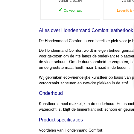
Vanaf € 62.94
Vanaf €
✓
Op voorraad
Levertijd is
Alles over Hondenmand Comfort leatherlook 
De Hondenmand Comfort is een heerlijke plek voor je 
De Hondenmand Comfort wordt in eigen beheer gemaakt. 
voor gekozen om de rits langs de onderkant te plaatse
de vloer schuurt. Om de duurzaamheid te vergroten, h
en de grootste maat heeft maar 1 naad in de bodem.
Wij gebruiken eco-vriendelijke kunstleer op basis van p
veroorzaakt scheuren en zwakke plekken in de stof.
Onderhoud
Kunstleer is heel makkelijk in de onderhoud. Het is n
waterdicht is, blijft de binnenkant ook schoon en geur
Product specificaties
Voordelen van Hondenmand Comfort: