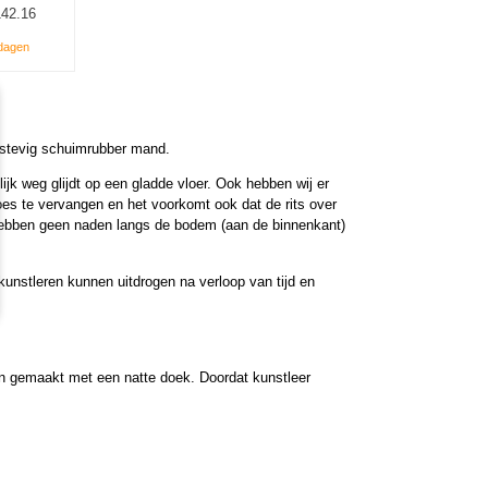
42.16
 dagen
 stevig schuimrubber mand.
k weg glijdt op een gladde vloer. Ook hebben wij er
es te vervangen en het voorkomt ook dat de rits over
 hebben geen naden langs de bodem (aan de binnenkant)
 kunstleren kunnen uitdrogen na verloop van tijd en
en gemaakt met een natte doek. Doordat kunstleer