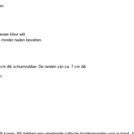
den.
euwe kleur wilt
 minder naden bevatten.
 dik schuimrubber. De randen zijn ca. 7 cm dik.
en:
lt kopen. Wij hebben een uitgebreide collectie hondenmanden voor je hond. 