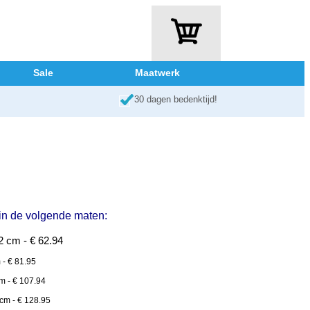
Sale
Maatwerk
30 dagen bedenktijd!
 in de volgende maten:
 cm - € 62.94
- € 81.95
m - € 107.94
cm - € 128.95