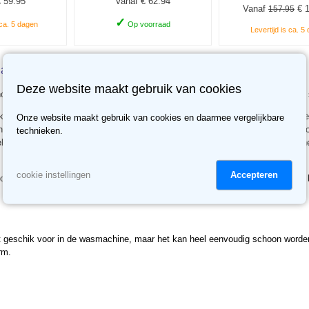
 59.95
Vanaf € 62.94
Vanaf
€ 1
157.95
✓
 ca. 5 dagen
Op voorraad
Levertijd is ca. 5
antraciet
Deze website maakt gebruik van cookies
hond. De hondenmand is gemaakt van een stevige kwaliteit kunstleer om een
Voor de onderkant gebruiken wij antislip stof zodat de mand niet zo makkelij
Onze website maakt gebruik van cookies en daarmee vergelijkbare
n, in plaats van dwars over de onderkant. Dit maakt het eenvoudiger om de ho
technieken.
ebben wij het aantal naden in de stof geminimaliseerd. De eerste drie maten
Accepteren
cookie instellingen
olyurethaan (PU). Groot voordeel van PU is dat het soepel blijft. Andere type
iet geschik voor in de wasmachine, maar het kan heel eenvoudig schoon word
arm.