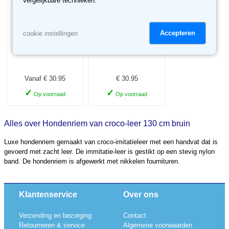
vergelijkbare technieken.
Accepteren
cookie instellingen
Hondenhalsband
Hondenhalsband
met croco-leer zwart
met croco-leer bruin
Vanaf € 30.95
€ 30.95
✓
✓
Op voorraad
Op voorraad
Alles over Hondenriem van croco-leer 130 cm bruin
Luxe hondenriem gemaakt van croco-imitatieleer met een handvat dat is
gevoerd met zacht leer. De immitatie-leer is gestikt op een stevig nylon
band. De hondenriem is afgewerkt met nikkelen fournituren.
Klantenservice
Over ons
Verzending en bezorging
Contact
Retourneren & service
Algemene voorwaarden