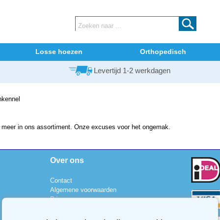
Losse hoezen
Orthopedisch
Levertijd 1-2 werkdagen
kennel
iet meer in ons assortiment. Onze excuses voor het ongemak.
Over ons
Contact
Algemene voorwaarden
Privacy
Cookies
Disclaimer