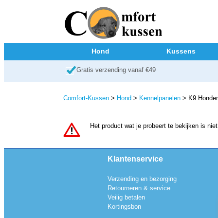
Hond
Kussens
Gratis verzending vanaf €49
Comfort-Kussen
>
Hond
>
Kennelpanelen
> K9 Honden
Het product wat je probeert te bekijken is n
Klantenservice
Verzending en bezorging
Retourneren & service
Veilig betalen
Kortingsbon