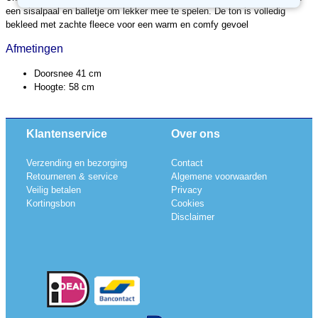
een sisalpaal en balletje om lekker mee te spelen. De ton is volledig
bekleed met zachte fleece voor een warm en comfy gevoel
Afmetingen
Doorsnee 41 cm
Hoogte: 58 cm
Klantenservice
Over ons
Verzending en bezorging
Contact
Retourneren & service
Algemene voorwaarden
Veilig betalen
Privacy
Kortingsbon
Cookies
Disclaimer