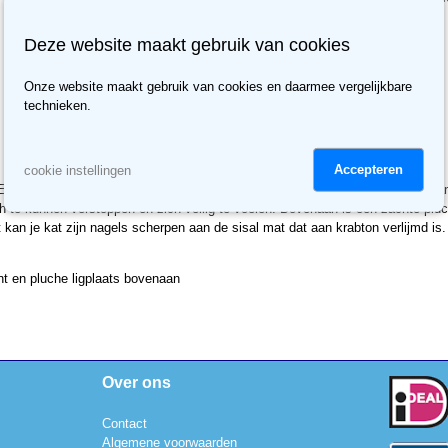
Deze website maakt gebruik van cookies
Onze website maakt gebruik van cookies en daarmee vergelijkbare
technieken.
Accepteren
cookie instellingen
Een degelijk krabmeubel is noodzakelijk voor het verzorgen van de nagels van 
 te kunnen verstoppen en zich veilig te voelen. Bovenaan is een zachte pluch
an je kat zijn nagels scherpen aan de sisal mat dat aan krabton verlijmd is. H
t en pluche ligplaats bovenaan
Over ons
Contact
Algemene voorwaarden