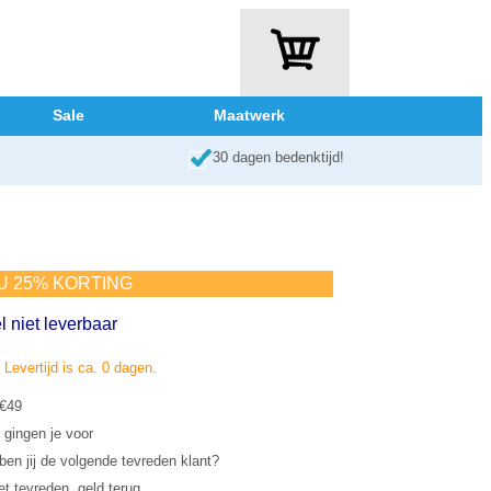
Sale
Maatwerk
30 dagen bedenktijd!
NU 25% KORTING
l niet leverbaar
. Levertijd is ca. 0 dagen.
 €49
 gingen je voor
en jij de volgende tevreden klant?
et tevreden, geld terug.