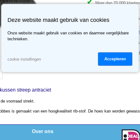
Meer dan 70.000 klanten
Meer dan 3500 reviews, b
30 dagen retour recht, ni
Deze website maakt gebruik van cookies
Losse hoes o
Onze website maakt gebruik van cookies en daarmee vergelijkbare
technieken.
Bestel maatwerk lo
Levertijd ca. 5 werk
Accepteren
cookie instellingen
ussen streep antraciet
de voorraad strekt.
bbes is gemaakt van een hoogkwaliteit rib-stof. De hoes kan worden gewasse
Over ons