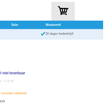
Sale
Maatwerk
30 dagen bedenktijd!
l niet leverbaar
 - € 26.95
d. Levertijd onbekend
 €49