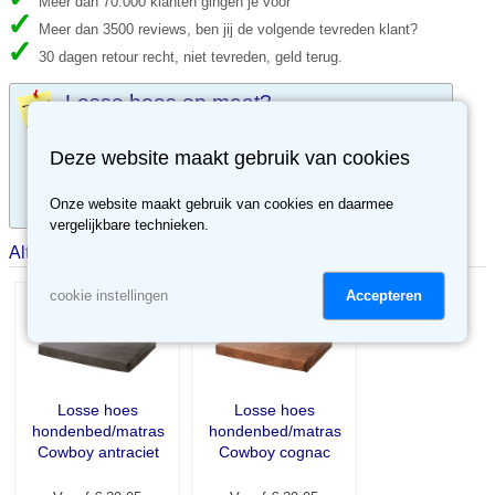
Meer dan 70.000 klanten gingen je voor
Meer dan 3500 reviews, ben jij de volgende tevreden klant?
30 dagen retour recht, niet tevreden, geld terug.
Losse hoes op maat?
Bestel maatwerk losse hoezen online op
Deze website maakt gebruik van cookies
www.mijneigenkussen.nl
Levertijd ca. 5 werkdagen.
Onze website maakt gebruik van cookies en daarmee
vergelijkbare technieken.
Alternatieve producten
Accepteren
cookie instellingen
Losse hoes
Losse hoes
hondenbed/matras
hondenbed/matras
Cowboy antraciet
Cowboy cognac