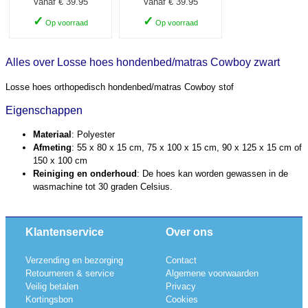
Vanaf € 39.95
Vanaf € 39.95
✓
✓
Op voorraad
Op voorraad
Alles over Losse hoes hondenbed/matras Cowboy zwart
Losse hoes orthopedisch hondenbed/matras Cowboy stof
Eigenschappen
Materiaal
: Polyester
Afmeting
: 55 x 80 x 15 cm, 75 x 100 x 15 cm, 90 x 125 x 15 cm of
150 x 100 cm
Reiniging en onderhoud
: De hoes kan worden gewassen in de
wasmachine tot 30 graden Celsius.
Klantenservice
Over ons
Verzending en bezorging
Contact
Retourneren & service
Algemene voorwaarden
Veilig betalen
Privacy
Kortingsbon
Cookies