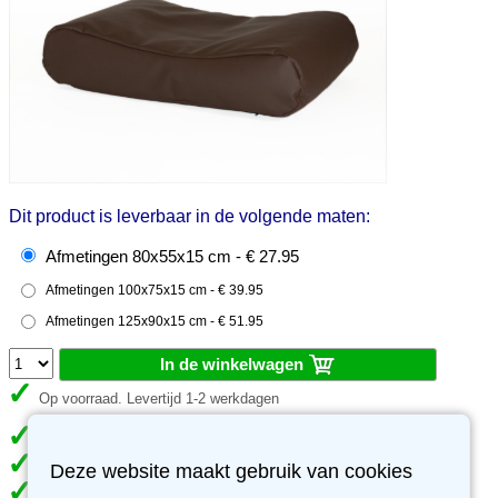
Dit product is leverbaar in de volgende maten:
Afmetingen 80x55x15 cm - € 27.95
Afmetingen 100x75x15 cm - € 39.95
Afmetingen 125x90x15 cm - € 51.95
In de winkelwagen
Op voorraad. Levertijd 1-2 werkdagen
Gratis verzending vanaf €49
Deze website maakt gebruik van cookies
Meer dan 70.000 klanten gingen je voor
Meer dan 3500 reviews, ben jij de volgende tevreden klant?