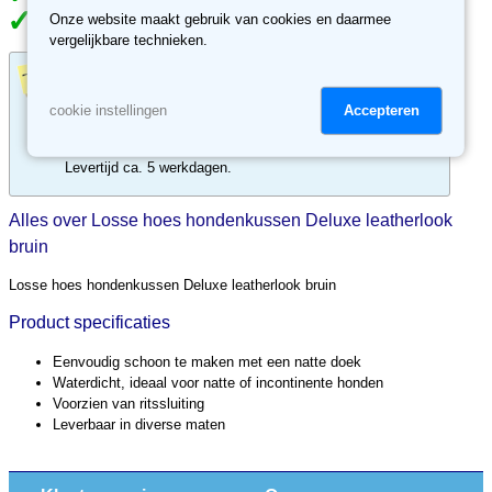
Onze website maakt gebruik van cookies en daarmee
30 dagen retour recht, niet tevreden, geld terug.
vergelijkbare technieken.
Losse hoes op maat?
Accepteren
cookie instellingen
Bestel maatwerk losse hoezen online op
www.mijneigenkussen.nl
Levertijd ca. 5 werkdagen.
Alles over Losse hoes hondenkussen Deluxe leatherlook
bruin
Losse hoes hondenkussen Deluxe leatherlook bruin
Product specificaties
Eenvoudig schoon te maken met een natte doek
Waterdicht, ideaal voor natte of incontinente honden
Voorzien van ritssluiting
Leverbaar in diverse maten