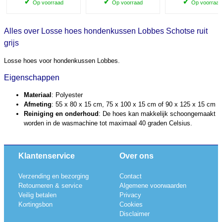
✓
✓
✓
Op voorraad
Op voorraad
Op voorraad
Alles over Losse hoes hondenkussen Lobbes Schotse ruit
grijs
Losse hoes voor hondenkussen Lobbes.
Eigenschappen
Materiaal
: Polyester
Afmeting
: 55 x 80 x 15 cm, 75 x 100 x 15 cm of 90 x 125 x 15 cm
Reiniging en onderhoud
: De hoes kan makkelijk schoongemaakt
worden in de wasmachine tot maximaal 40 graden Celsius.
Klantenservice
Over ons
Verzending en bezorging
Contact
Retourneren & service
Algemene voorwaarden
Veilig betalen
Privacy
Kortingsbon
Cookies
Disclaimer