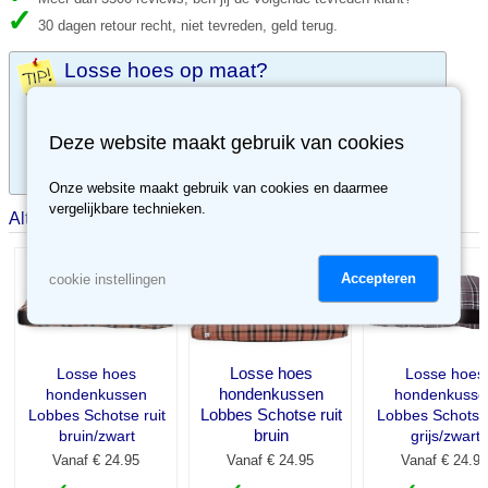
30 dagen retour recht, niet tevreden, geld terug.
Losse hoes op maat?
Bestel maatwerk losse hoezen online op
www.mijneigenkussen.nl
Deze website maakt gebruik van cookies
Levertijd ca. 5 werkdagen.
Onze website maakt gebruik van cookies en daarmee
vergelijkbare technieken.
Alternatieve producten
Accepteren
cookie instellingen
Losse hoes
Losse hoes
Losse hoes
hondenkussen
hondenkussen
hondenkusse
Lobbes Schotse ruit
Lobbes Schotse ruit
Lobbes Schotse 
bruin
bruin/zwart
grijs/zwart
Vanaf € 24.95
Vanaf € 24.95
Vanaf € 24.95