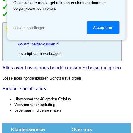
Meer dan 70.000 klanten gingen je voor
Onze website maakt gebruik van cookies en daarmee
Meer dan 3500 reviews, ben jij de volgende tevreden klant?
vergelijkbare technieken.
30 dagen retour recht, niet tevreden, geld terug.
Losse hoes op maat?
Accepteren
cookie instellingen
Bestel maatwerk losse hoezen online op
www.mijneigenkussen.nl
Levertijd ca. 5 werkdagen.
Alles over Losse hoes hondenkussen Schotse ruit groen
Losse hoes hondenkussen Schotse ruit groen
Product specificaties
Uitwasbaar tot 40 graden Celsius
Voorzien van ritssluiting
Leverbaar in diverse maten
Klantenservice
Over ons