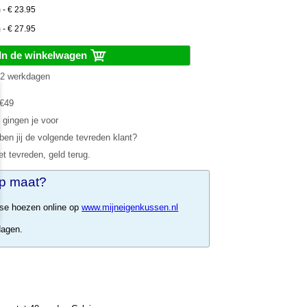
- € 23.95
- € 27.95
In de winkelwagen
1-2 werkdagen
 €49
 gingen je voor
en jij de volgende tevreden klant?
et tevreden, geld terug.
p maat?
sse hoezen online op
www.mijneigenkussen.nl
dagen.