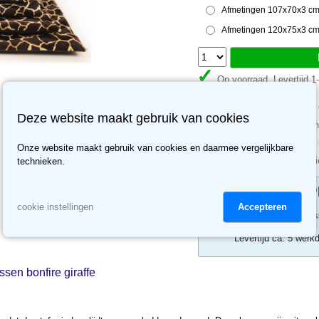
Afmetingen 107x70x3 cm 
Afmetingen 120x75x3 cm 
Op voorraad. Levertijd 
Gratis verzending vanaf
Deze website maakt gebruik van cookies
Meer dan 70.000 klanten
Meer dan 3500 reviews, b
Onze website maakt gebruik van cookies en daarmee vergelijkbare
30 dagen retour recht, ni
technieken.
Losse hoes o
Accepteren
cookie instellingen
Bestel maatwerk lo
Levertijd ca. 5 werk
sen bonfire giraffe