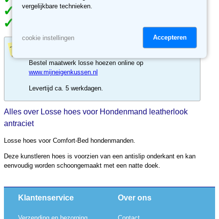
Meer dan 70.000 klanten gingen je voor
vergelijkbare technieken.
Meer dan 3500 reviews, ben jij de volgende tevreden klant?
30 dagen retour recht, niet tevreden, geld terug.
Accepteren
cookie instellingen
Losse hoes op maat?
Bestel maatwerk losse hoezen online op
www.mijneigenkussen.nl
Levertijd ca. 5 werkdagen.
Alles over Losse hoes voor Hondenmand leatherlook
antraciet
Losse hoes voor Comfort-Bed hondenmanden.
Deze kunstleren hoes is voorzien van een antislip onderkant en kan
eenvoudig worden schoongemaakt met een natte doek.
Klantenservice
Over ons
Verzending en bezorging
Contact