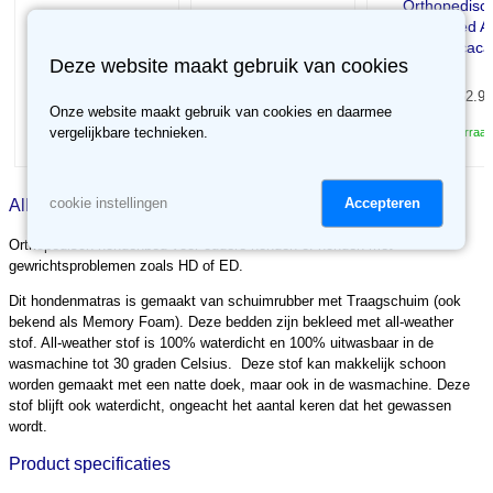
Orthopedisc
Orthopedisch
Orthopedisch
hondenbed Al
hondenbed All-
hondenbed All-
weather cac
weather khaki
weather smoke
Deze website maakt gebruik van cookies
Vanaf € 62.95
Vanaf
€ 56.66
Vanaf
€ 56.66
62.95
62.95
Onze website maakt gebruik van cookies en daarmee
✓
vergelijkbare technieken.
Op voorraad
✓
✓
Op voorraad
Op voorraad
Accepteren
cookie instellingen
Alles over Orthopedisch hondenbed All-weather black
Orthopedisch hondenbed voor oudere honden of honden met
gewrichtsproblemen zoals HD of ED.
Dit hondenmatras is gemaakt van schuimrubber met Traagschuim (ook
bekend als Memory Foam). Deze bedden zijn bekleed met all-weather
stof. All-weather stof is 100% waterdicht en 100% uitwasbaar in de
wasmachine tot 30 graden Celsius. Deze stof kan makkelijk schoon
worden gemaakt met een natte doek, maar ook in de wasmachine. Deze
stof blijft ook waterdicht, ongeacht het aantal keren dat het gewassen
wordt.
Product specificaties