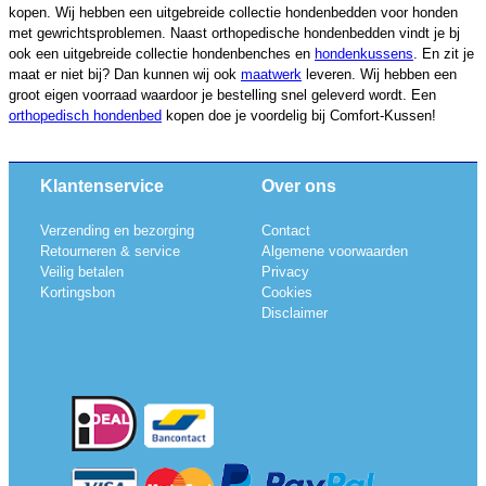
kopen. Wij hebben een uitgebreide collectie hondenbedden voor honden
met gewrichtsproblemen. Naast orthopedische hondenbedden vindt je bj
ook een uitgebreide collectie hondenbenches en
hondenkussens
. En zit je
maat er niet bij? Dan kunnen wij ook
maatwerk
leveren. Wij hebben een
groot eigen voorraad waardoor je bestelling snel geleverd wordt. Een
orthopedisch hondenbed
kopen doe je voordelig bij Comfort-Kussen!
Klantenservice
Over ons
Verzending en bezorging
Contact
Retourneren & service
Algemene voorwaarden
Veilig betalen
Privacy
Kortingsbon
Cookies
Disclaimer