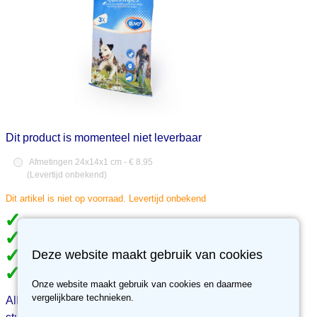
Dit product is momenteel niet leverbaar
Afmetingen 24x14x1 cm - € 8.95
(
Levertijd onbekend
)
Dit artikel is niet op voorraad. Levertijd onbekend
Gratis verzending vanaf €49
Meer dan 70.000 klanten gingen je voor
Deze website maakt gebruik van cookies
Meer dan 3500 reviews, ben jij de volgende tevreden klant?
30 dagen retour recht, niet tevreden, geld terug.
Onze website maakt gebruik van cookies en daarmee
vergelijkbare technieken.
Alles over Quickwipes vochtig washandje met Aloe Vera 3