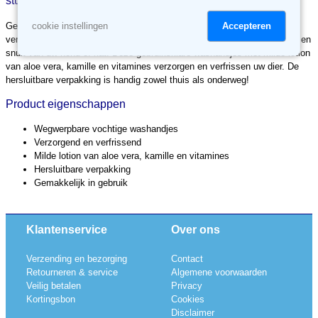
stuks
Accepteren
Gebruik DUVO+ Quickwipes na het wandelen of bij de dagelijkse
cookie instellingen
verzorging. Voor een snelle en makkelijke reiniging van de vacht, poten en
snuit van uw hond of kat. Deze gebruiksklare washandjes met milde lotion
van aloe vera, kamille en vitamines verzorgen en verfrissen uw dier. De
hersluitbare verpakking is handig zowel thuis als onderweg!
Product eigenschappen
Wegwerpbare vochtige washandjes
Verzorgend en verfrissend
Milde lotion van aloe vera, kamille en vitamines
Hersluitbare verpakking
Gemakkelijk in gebruik
Klantenservice
Over ons
Verzending en bezorging
Contact
Retourneren & service
Algemene voorwaarden
Veilig betalen
Privacy
Kortingsbon
Cookies
Disclaimer