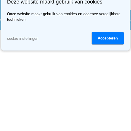
Deze website maakt gebruik van cookies
Onze website maakt gebruik van cookies en daarmee vergelijkbare
technieken.
6 Comfort-Kussen
Algemene voorwaarden
Privacy
Cookie instellin
Accepteren
cookie instellingen