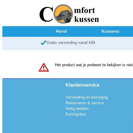
Hond
Kussens
Gratis verzending vanaf €49
Het product wat je probeert te bekijken is n
Klantenservice
Verzending en bezorging
Retourneren & service
Veilig betalen
Kortingsbon