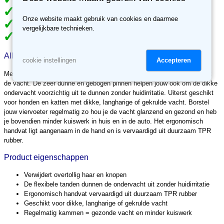
Gratis verzending vanaf €49
Meer dan 70.000 klanten gingen je voor
Onze website maakt gebruik van cookies en daarmee
Meer dan 3500 reviews, ben jij de volgende tevreden klant?
vergelijkbare technieken.
30 dagen retour recht, niet tevreden, geld terug.
Alles over Slickerborstel zwart/grijs
Accepteren
cookie instellingen
Met deze Duvo+ Slickerborstel verwijder je overtollig haar en knopen uit
de vacht. De zeer dunne en gebogen pinnen helpen jouw ook om de dikke
ondervacht voorzichtig uit te dunnen zonder huidirritatie. Uiterst geschikt
voor honden en katten met dikke, langharige of gekrulde vacht. Borstel
jouw viervoeter regelmatig zo hou je de vacht glanzend en gezond en heb
je bovendien minder kuiswerk in huis en in de auto. Het ergonomisch
handvat ligt aangenaam in de hand en is vervaardigd uit duurzaam TPR
rubber.
Product eigenschappen
Verwijdert overtollig haar en knopen
De flexibele tanden dunnen de ondervacht uit zonder huidirritatie
Ergonomisch handvat vervaardigd uit duurzaam TPR rubber
Geschikt voor dikke, langharige of gekrulde vacht
Regelmatig kammen = gezonde vacht en minder kuiswerk