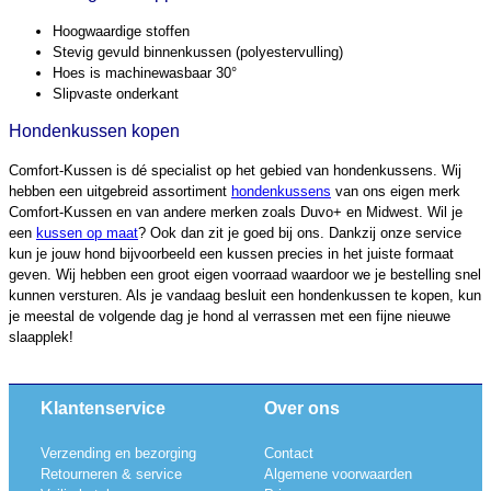
Hoogwaardige stoffen
Stevig gevuld binnenkussen (polyestervulling)
Hoes is machinewasbaar 30°
Slipvaste onderkant
Hondenkussen kopen
Comfort-Kussen is dé specialist op het gebied van hondenkussens. Wij
hebben een uitgebreid assortiment
hondenkussens
van ons eigen merk
Comfort-Kussen en van andere merken zoals Duvo+ en Midwest. Wil je
een
kussen op maat
? Ook dan zit je goed bij ons. Dankzij onze service
kun je jouw hond bijvoorbeeld een kussen precies in het juiste formaat
geven. Wij hebben een groot eigen voorraad waardoor we je bestelling snel
kunnen versturen. Als je vandaag besluit een hondenkussen te kopen, kun
je meestal de volgende dag je hond al verrassen met een fijne nieuwe
slaapplek!
Klantenservice
Over ons
Verzending en bezorging
Contact
Retourneren & service
Algemene voorwaarden