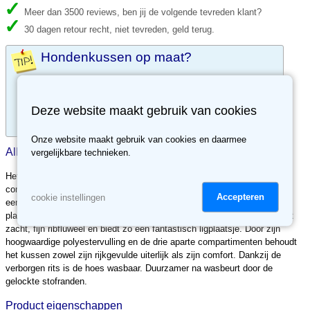
Meer dan 3500 reviews, ben jij de volgende tevreden klant?
30 dagen retour recht, niet tevreden, geld terug.
Hondenkussen op maat?
Bestel maatwerk hondenkussens online op
www.mijneigenkussen.nl
Deze website maakt gebruik van cookies
Levertijd ca. 5 werkdagen.
Onze website maakt gebruik van cookies en daarmee
Alles over Snuggle hondenkussen Toby grijs
vergelijkbare technieken.
Het Toby snuggle kussen van D&D HOME is een buitengewoon
comfortabel hondenbed. Het ribfluwelen kussen heeft een slaapzak met
Accepteren
cookie instellingen
een zachte voering in fleece, zodat uw hond zich op een warm en knus
plaatsje kan nestelen. De buitenkant van het kussen is overtrokken met
zacht, fijn ribfluweel en biedt zo een fantastisch ligplaatsje. Door zijn
hoogwaardige polyestervulling en de drie aparte compartimenten behoudt
het kussen zowel zijn rijkgevulde uiterlijk als zijn comfort. Dankzij de
verborgen rits is de hoes wasbaar. Duurzamer na wasbeurt door de
gelockte stofranden.
Product eigenschappen