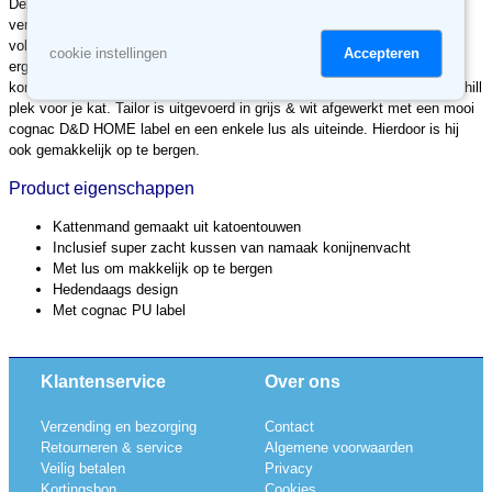
Deze originele Tailor kattenmand van D&D HOME is een ideale rust- en
verstopplaats om lekker in weg te schuilen. Het hedendaags ontwerp is
volledig gemaakt uit katoentouwen en door het bijgeleverde kussen ook
Accepteren
cookie instellingen
erg comfortabel voor je huisdier. Het kussen is gemaakt van namaak
konijnenvacht, nog zachter dan normale pluche. Dit wordt de favoriete chill
plek voor je kat. Tailor is uitgevoerd in grijs & wit afgewerkt met een mooi
cognac D&D HOME label en een enkele lus als uiteinde. Hierdoor is hij
ook gemakkelijk op te bergen.
Product eigenschappen
Kattenmand gemaakt uit katoentouwen
Inclusief super zacht kussen van namaak konijnenvacht
Met lus om makkelijk op te bergen
Hedendaags design
Met cognac PU label
Klantenservice
Over ons
Verzending en bezorging
Contact
Retourneren & service
Algemene voorwaarden
Veilig betalen
Privacy
Kortingsbon
Cookies