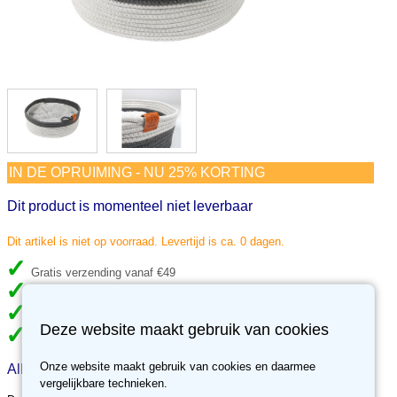
IN DE OPRUIMING - NU 25% KORTING
Dit product is momenteel niet leverbaar
Dit artikel is niet op voorraad. Levertijd is ca. 0 dagen.
Gratis verzending vanaf €49
Meer dan 70.000 klanten gingen je voor
Meer dan 3500 reviews, ben jij de volgende tevreden klant?
Deze website maakt gebruik van cookies
30 dagen retour recht, niet tevreden, geld terug.
Onze website maakt gebruik van cookies en daarmee
Alles over Tailor kattenmand grijs/wit
vergelijkbare technieken.