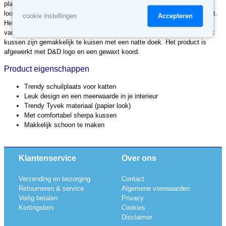
plantenbakken of tijdschrift zakken met een natuurlijke papier / karton
look. In de dierenwereld wordt dit materiaal echter nog niet vaak gebruikt.
Accepteren
cookie instellingen
Het materiaal voelt namelijk ook aan als papier. De cat cave is voorzien
van een off-white comfortabel sherpa kussen. Zowel de cat cave als het
kussen zijn gemakkelijk te kuisen met een natte doek. Het product is
afgewerkt met D&D logo en een gewaxt koord.
Product eigenschappen
Trendy schuilplaats voor katten
Leuk design en een meerwaarde in je interieur
Trendy Tyvek materiaal (papier look)
Met comfortabel sherpa kussen
Makkelijk schoon te maken
Klantenservice
Over ons
Verzending en bezorging
Contact
Retourneren & service
Algemene voorwaarden
Veilig betalen
Privacy
Kortingsbon
Cookies
Disclaimer