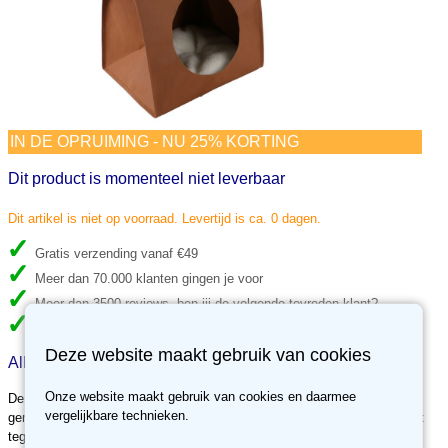
IN DE OPRUIMING - NU 25% KORTING
Dit product is momenteel niet leverbaar
Dit artikel is niet op voorraad. Levertijd is ca. 0 dagen.
Gratis verzending vanaf €49
Meer dan 70.000 klanten gingen je voor
Meer dan 3500 reviews, ben jij de volgende tevreden klant?
30 dagen retour recht, niet tevreden, geld terug.
Deze website maakt gebruik van cookies
Alles over Oscar papier-look zak bruin
Onze website maakt gebruik van cookies en daarmee
De Oscar van D&D HOME is een trendy cat cave met een papier-look
vergelijkbare technieken.
gemaakt uit het Tyvek materiaal. Tyvek is een zeer trendy materiaal dat
tegenwoordig vaak voorkomt in het interieur, denk maar aan