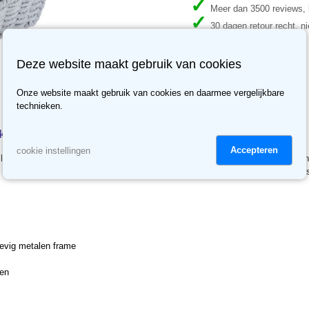
Meer dan 3500 reviews, b
30 dagen retour recht, ni
Deze website maakt gebruik van cookies
Onze website maakt gebruik van cookies en daarmee vergelijkbare
technieken.
 grijs
Accepteren
cookie instellingen
jlvolle mand vervaardigd uit een metalen frame bekleed met kwalitatief katoe
e ene kant en zachte long faux fur aan de andere kant. Het hedendaags design
.
evig metalen frame
den