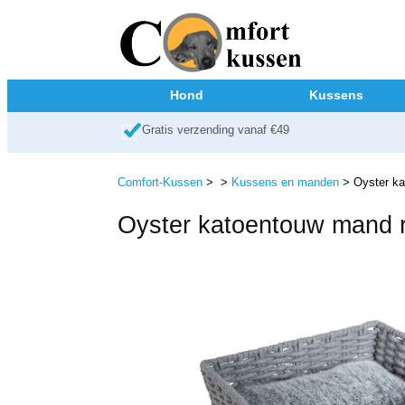
Hond
Kussens
Gratis verzending vanaf €49
Comfort-Kussen
>
>
Kussens en manden
> Oyster ka
Oyster katoentouw mand r