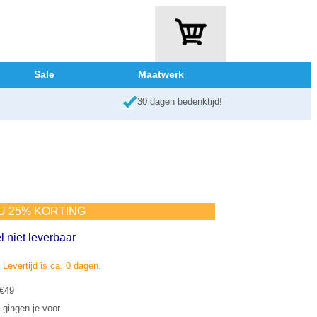
Sale
Maatwerk
30 dagen bedenktijd!
NU 25% KORTING
l niet leverbaar
. Levertijd is ca. 0 dagen.
 €49
 gingen je voor