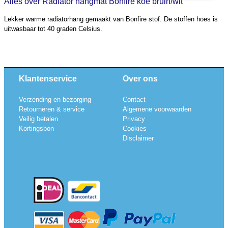
Alles over Radiator hangmat Bonfire koe bruin/wit
Lekker warme radiatorhang gemaakt van Bonfire stof. De stoffen hoes is
uitwasbaar tot 40 graden Celsius.
Klantenservice
Over ons
Verzending en bezorging
Contact
Retourneren & service
Algemene voorwaarden
Veilig betalen
Privacy
Kortingsbon
Cookies
Disclaimer