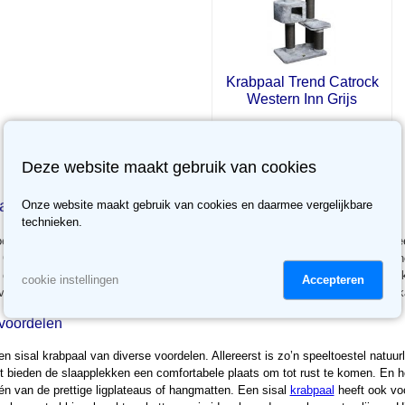
Krabpaal Trend Catrock
Western Inn Grijs
Nu voor
€ 177.71
236.95
✓
Deze website maakt gebruik van cookies
Op voorraad
al
Onze website maakt gebruik van cookies en daarmee vergelijkbare
technieken.
 goede plek geven om zijn of haar nagels te slijpen? Dan is een sisal krabpaal
ij Comfort-Kussen. Wij hebben een uitgebreid assortiment krabpalen. Van klein
 ongetwijfeld de koning te rijk zal voelen. Hoe verschillend onze krabpalen ook
Accepteren
cookie instellingen
an de hoogste kwaliteit materialen. Zo weet je zeker dat jouw kat jarenlang k
 voordelen
en sisal krabpaal van diverse voordelen. Allereerst is zo’n speeltoestel natuurl
t bieden de slaapplekken een comfortabele plaats om tot rust te komen. En hou
n van de prettige ligplateaus of hangmatten. Een sisal
krabpaal
heeft ook voo