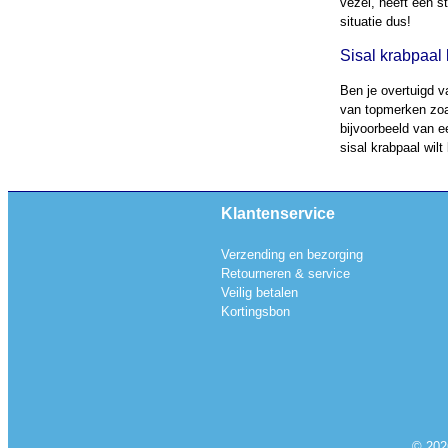
vezel, heeft een s
situatie dus!
Sisal krabpaal
Ben je overtuigd v
van topmerken zoa
bijvoorbeeld van e
sisal krabpaal wilt
Klantenservice
Verzending en bezorging
Retourneren & service
Veilig betalen
Kortingsbon
© 202