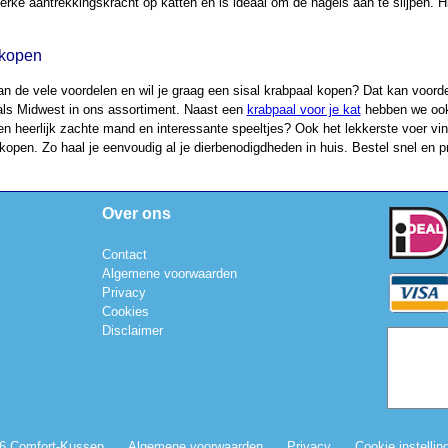
terke aantrekkingskracht op katten en is ideaal om de nagels aan te slijpen. Hi
 kopen
an de vele voordelen en wil je graag een sisal krabpaal kopen? Dat kan voord
ls Midwest in ons assortiment. Naast een
krabpaal voor je kat
hebben we ook 
en heerlijk zachte mand en interessante speeltjes? Ook het lekkerste voer vind
 kopen. Zo haal je eenvoudig al je dierbenodigdheden in huis. Bestel snel en p
Over ons
Contact
Algemene voorwaarden
Privacy
Cookies
Disclaimer
6 Comfort-Kussen
Algemene voorwaarden
Privacy
Cookie instellin