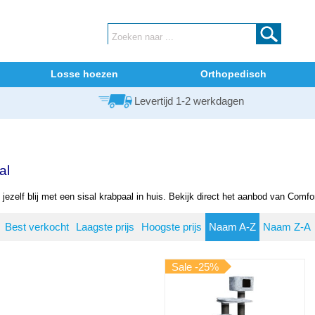
Losse hoezen
Orthopedisch
Levertijd 1-2 werkdagen
al
jezelf blij met een sisal krabpaal in huis. Bekijk direct het aanbod van Comfo
Best verkocht
Laagste prijs
Hoogste prijs
Naam A-Z
Naam Z-A
Sale -25%