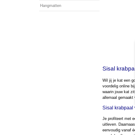
Hangmatten
Sisal krabpa
Wil jij je kat een
voordelig online b
waarin jouw kat zit
allemaal gemaakt v
Sisal krabpaal
Je profiteert met e
uitleven. Daarnaas
eenvoudig vanaf éé