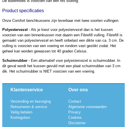
De buitenhoes is voorzien van een rits sluiting.
Product specificaties
Onze Comfort benchkussens zijn leverbaar met twee soorten vullingen:
Polyestervezel
- Als je kiest voor polyestervezel dan is het kussen
voorzien van een binnenkussen met daarin een Fibrefill vulling. Fibrefill is
gemaakt van polyestervezel en heeft onbelast een dikte van ca. 3 cm. De
vulling is voorzien van een voering en rondom vast gestikt zodat. Het
geheel kan worden gewassen tot 40 graden Celsius.
Schuimrubber
- Een alternatief voor polyestervezel is schuimrubber. In
dit geval wordt het kussen gevuld met een plaat schuimrubber van 3 cm
dik. Het schuimrubber is NIET voorzien van een voering.
Klantenservice
Over ons
Verzending en bezorging
Contact
Retourneren & service
Algemene voorwaarden
Veilig betalen
Privacy
Kortingsbon
Cookies
Disclaimer