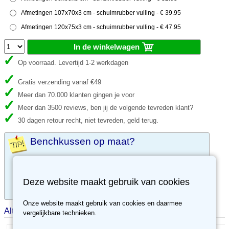
Afmetingen 107x70x3 cm - schuimrubber vulling - € 39.95
Afmetingen 120x75x3 cm - schuimrubber vulling - € 47.95
In de winkelwagen
Op voorraad. Levertijd 1-2 werkdagen
Gratis verzending vanaf €49
Meer dan 70.000 klanten gingen je voor
Meer dan 3500 reviews, ben jij de volgende tevreden klant?
30 dagen retour recht, niet tevreden, geld terug.
Benchkussen op maat?
Bestel maatwerk benchkussens online op
www.mijneigenkussen.nl
Deze website maakt gebruik van cookies
Levertijd ca. 5 werkdagen.
Onze website maakt gebruik van cookies en daarmee
Alternatieve producten
vergelijkbare technieken.