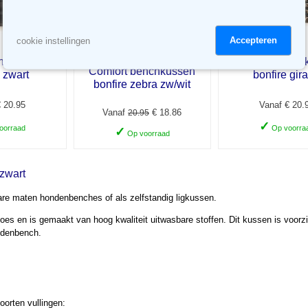
Accepteren
cookie instellingen
enchkussen
Comfort bench
Comfort benchkussen
e zwart
bonfire gira
bonfire zebra zw/wit
 20.95
Vanaf € 20.
Vanaf
€ 18.86
20.95
✓
oorraad
Op voorra
✓
Op voorraad
zwart
are maten hondenbenches of als zelfstandig ligkussen.
oes en is gemaakt van hoog kwaliteit uitwasbare stoffen. Dit kussen is voorzi
ondenbench.
oorten vullingen: