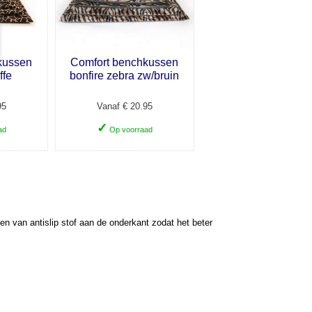
kussen
Comfort benchkussen
ffe
bonfire zebra zw/bruin
95
Vanaf € 20.95
✓
ad
Op voorraad
en van antislip stof aan de onderkant zodat het beter