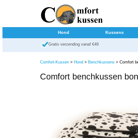
Hond
Kussens
Gratis verzending vanaf €49
Comfort-Kussen
>
Hond
>
Benchkussens
> Comfort be
Comfort benchkussen bonf