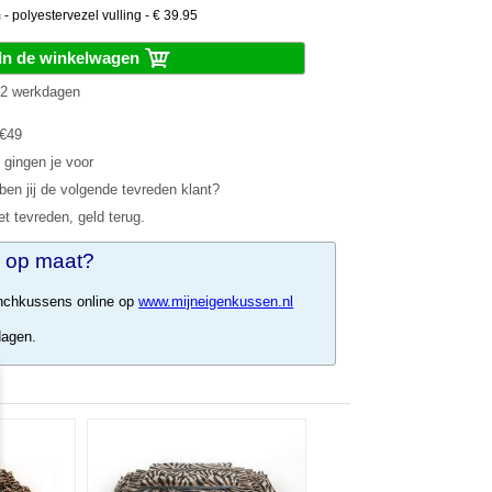
 polyestervezel vulling - € 39.95
In de winkelwagen
1-2 werkdagen
 €49
 gingen je voor
en jij de volgende tevreden klant?
et tevreden, geld terug.
 op maat?
nchkussens online op
www.mijneigenkussen.nl
dagen.