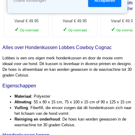
Accepteren
cookie instellingen
Lobbes Schotse ruit
Lobbes Schotse 
Lobbes Schotse ruit
bruin met zwart
grijs met zwa
grijs
Vanaf € 49.95
Vanaf € 49.95
Vanaf € 49.95
✓
✓
✓
Op voorraad
Op voorraad
Op voorraad
Alles over Hondenkussen Lobbes Cowboy Cognac
Lobbes is een ons eigen merk hondenkussen en door de mooie vorm
ideaal voor uw hond. Dit kussen is leverbaar in diverse printen en designs.
De hoes is afneembaar en kan worden gewassen in de wasmachine tot 30
graden Celsius.
Eigenschappen
Materiaal
: Polyester
Afmeting
: 55 x 80 x 15 cm, 75 x 100 x 15 cm of 90 x 125 x 15 cm
Vulling
: Fiberfill, die ervoor zorgen dat dit hondenkussen zich naar
het lichaam van de hond vormt.
Reiniging en onderhoud
: De hoes kan worden gewassen in de
wasmachine tot 30 graden Celsius.