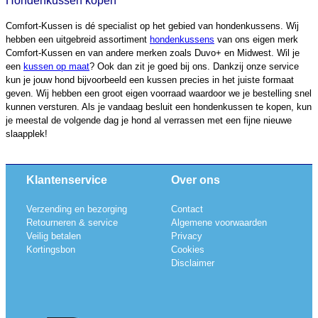
Hondenkussen kopen
Comfort-Kussen is dé specialist op het gebied van hondenkussens. Wij
hebben een uitgebreid assortiment
hondenkussens
van ons eigen merk
Comfort-Kussen en van andere merken zoals Duvo+ en Midwest. Wil je
een
kussen op maat
? Ook dan zit je goed bij ons. Dankzij onze service
kun je jouw hond bijvoorbeeld een kussen precies in het juiste formaat
geven. Wij hebben een groot eigen voorraad waardoor we je bestelling snel
kunnen versturen. Als je vandaag besluit een hondenkussen te kopen, kun
je meestal de volgende dag je hond al verrassen met een fijne nieuwe
slaapplek!
Klantenservice
Over ons
Verzending en bezorging
Contact
Retourneren & service
Algemene voorwaarden
Veilig betalen
Privacy
Kortingsbon
Cookies
Disclaimer