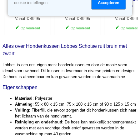
Accepteren
cookie instellingen
grijs met zwart
grijs
bruin
Vanaf € 49.95
Vanaf € 49.95
Vanaf € 49.95
✓
✓
✓
Op voorraad
Op voorraad
Op voorraad
Alles over Hondenkussen Lobbes Schotse ruit bruin met
zwart
Lobbes is een ons eigen merk hondenkussen en door de mooie vorm
ideaal voor uw hond. Dit kussen is leverbaar in diverse printen en designs.
De hoes is afneembaar en kan gewassen worden in de wasmachine.
Eigenschappen
Materiaal
: Polyester
Afmeting
: 55 x 80 x 15 cm, 75 x 100 x 15 cm of 90 x 125 x 15 cm
Vulling
: Fiberfill, die ervoor zorgen dat dit hondenkussen zich naar
het lichaam van de hond vormt.
Reiniging en onderhoud
: De hoes kan makkelijk schoongemaakt
worden met een vochtige doek en/of gewassen worden in de
wasmachine op max 40 graden