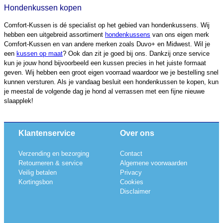
Hondenkussen kopen
Comfort-Kussen is dé specialist op het gebied van hondenkussens. Wij
hebben een uitgebreid assortiment
hondenkussens
van ons eigen merk
Comfort-Kussen en van andere merken zoals Duvo+ en Midwest. Wil je
een
kussen op maat
? Ook dan zit je goed bij ons. Dankzij onze service
kun je jouw hond bijvoorbeeld een kussen precies in het juiste formaat
geven. Wij hebben een groot eigen voorraad waardoor we je bestelling snel
kunnen versturen. Als je vandaag besluit een hondenkussen te kopen, kun
je meestal de volgende dag je hond al verrassen met een fijne nieuwe
slaapplek!
Klantenservice
Over ons
Verzending en bezorging
Contact
Retourneren & service
Algemene voorwaarden
Veilig betalen
Privacy
Kortingsbon
Cookies
Disclaimer