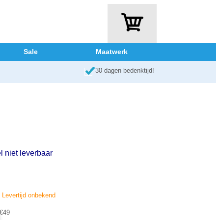
Sale
Maatwerk
30 dagen bedenktijd!
l niet leverbaar
d. Levertijd onbekend
 €49