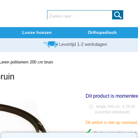
Losse hoezen
Orthopedisch
Levertijd 1-2 werkdagen
eren politieriem 200 cm bruin
ruin
Dit product is momentee
lengte 200 cm - € 28.95
(
Levertijd onbekend
)
Dit artikel is niet op voorraa
Gratis verzending vanaf