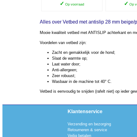
✓
✓
Op voorraad
Op v
Alles over Vetbed met antislip 28 mm beige/
Mooie kwaliteit vetbed met ANTISLIP achterkant en m
Voordelen van vetbed zijn:
Zacht en gemakkelijk voor de hond;
Slaat de warmte op;
Laat water door;
Anti-allergeen;
Zeer robuust;
Wasbaar in de machine tot 40° C.
Vetbed is eenvoudig te snijden (rafelt niet) op ieder g
Klantenservice
Verzending en bezorging
Retourneren & service
Veilig betalen