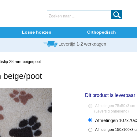
Losse hoezen
Orthopedisch
Levertijd 1-2 werkdagen
islip 28 mm beige/poot
 beige/poot
Dit product is leverbaar
Afmetingen 75x50x3 cm -
(
Levertijd onbekend
)
Afmetingen 107x70x3
Afmetingen 150x100x3 cm