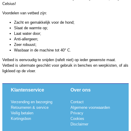
Celsius!
Voordelen van vetbed zijn:
Zacht en gemakkelijk voor de hond;
Slaat de warmte op;
Laat water door;
Anti-allergeen;
Zeer robuust;
Wasbaar in de machine tot 40° C.
Vetbed is eenvoudig te snijden (rafelt niet) op ieder gewenste maat.
Vetbed is uitermate geschikt voor gebruik in benches en werpkisten, of als
ligkleed op de vloer.
Klantenservice
Over ons
Verzending en bezorging
Contact
Retourneren & service
Algemene voorwaarden
Veilig betalen
Privacy
Kortingsbon
Cookies
Disclaimer