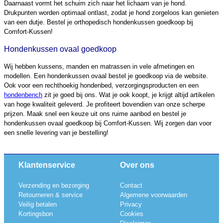
Daarnaast vormt het schuim zich naar het lichaam van je hond.
Drukpunten worden optimaal ontlast, zodat je hond zorgeloos kan genieten
van een dutje. Bestel je orthopedisch hondenkussen goedkoop bij
Comfort-Kussen!
Hondenkussen ovaal goedkoop
Wij hebben kussens, manden en matrassen in vele afmetingen en
modellen. Een hondenkussen ovaal bestel je goedkoop via de website.
Ook voor een rechthoekig hondenbed, verzorgingsproducten en een
hondenbench
zit je goed bij ons. Wat je ook koopt, je krijgt altijd artikelen
van hoge kwaliteit geleverd. Je profiteert bovendien van onze scherpe
prijzen. Maak snel een keuze uit ons ruime aanbod en bestel je
hondenkussen ovaal goedkoop bij Comfort-Kussen. Wij zorgen dan voor
een snelle levering van je bestelling!
Klantenservice
Over ons
Verzending en bezorging
Contact
Retourneren & service
Algemene voorwaarden
Veilig betalen
Privacy
Kortingsbon
Cookies