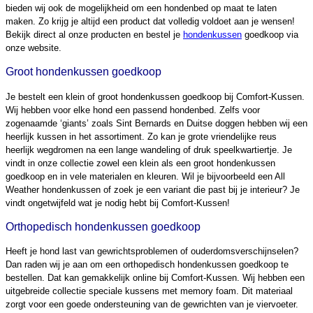
bieden wij ook de mogelijkheid om een hondenbed op maat te laten
maken. Zo krijg je altijd een product dat volledig voldoet aan je wensen!
Bekijk direct al onze producten en bestel je
hondenkussen
goedkoop via
onze website.
Groot hondenkussen goedkoop
Je bestelt een klein of groot hondenkussen goedkoop bij Comfort-Kussen.
Wij hebben voor elke hond een passend hondenbed. Zelfs voor
zogenaamde ‘giants’ zoals Sint Bernards en Duitse doggen hebben wij een
heerlijk kussen in het assortiment. Zo kan je grote vriendelijke reus
heerlijk wegdromen na een lange wandeling of druk speelkwartiertje. Je
vindt in onze collectie zowel een klein als een groot hondenkussen
goedkoop en in vele materialen en kleuren. Wil je bijvoorbeeld een All
Weather hondenkussen of zoek je een variant die past bij je interieur? Je
vindt ongetwijfeld wat je nodig hebt bij Comfort-Kussen!
Orthopedisch hondenkussen goedkoop
Heeft je hond last van gewrichtsproblemen of ouderdomsverschijnselen?
Dan raden wij je aan om een orthopedisch hondenkussen goedkoop te
bestellen. Dat kan gemakkelijk online bij Comfort-Kussen. Wij hebben een
uitgebreide collectie speciale kussens met memory foam. Dit materiaal
zorgt voor een goede ondersteuning van de gewrichten van je viervoeter.